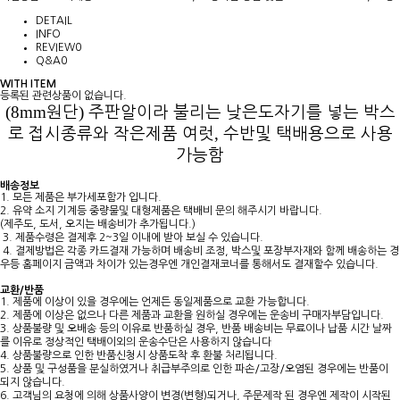
DETAIL
INFO
REVIEW
0
Q&A
0
WITH ITEM
등록된 관련상품이 없습니다.
(8mm
)
원단
주판알이라 불리는 낮은도자기를 넣는 박스
,
로 접시종류와 작은제품 여럿
수반및 택배용으로 사용
가능함
배송정보
1. 모든 제품은 부가세포함가 입니다.
2. 유약 소지 기계등 중량물및 대형제품은 택배비 문의 해주시기 바랍니다.
(제주도, 도서, 오지는 배송비가 추가됩니다.)
3. 제품수령은 결제후 2~3일 이내에 받아 보실 수 있습니다.
4. 결제방법은 각종 카드결재 가능하며 배송비 조정, 박스및 포장부자재와 함께 배송하는 경
우등 홈페이지 금액과 차이가 있는경우엔 개인결재코너를 통해서도 결재할수 있습니다.
교환/반품
1. 제품에 이상이 있을 경우에는 언제든 동일제품으로 교환 가능합니다.
2. 제품에 이상은 없으나 다른 제품과 교환을 원하실 경우에는 운송비 구매자부담입니다.
3. 상품불량 및 오배송 등의 이유로 반품하실 경우, 반품 배송비는 무료이나 납품 시간 날짜
를 이유로 정상적인 택배이외의 운송수단은 사용하지 않습니다
4. 상품불량으로 인한 반품신청시 상품도착 후 환불 처리됩니다.
5. 상품 및 구성품을 분실하였거나 취급부주의로 인한 파손/고장/오염된 경우에는 반품이
되지 않습니다.
6. 고객님의 요청에 의해 상품사양이 변경(변형)되거나, 주문제작 된 경우엔 제작이 시작된