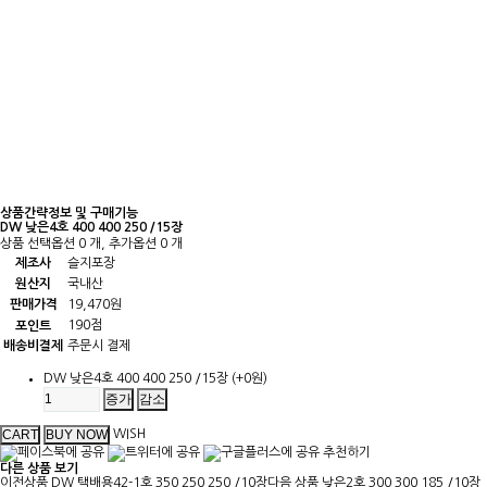
상품간략정보 및 구매기능
DW 낮은4호 400 400 250 /15장
상품 선택옵션 0 개, 추가옵션 0 개
제조사
슬지포장
원산지
국내산
판매가격
19,470원
190점
포인트
배송비결제
주문시 결제
DW 낮은4호 400 400 250 /15장
(+0원)
증가
감소
WISH
추천하기
다른 상품 보기
이전상품
DW 택배용42-1호 350 250 250 /10장
다음 상품
낮은2호 300 300 185 /10장