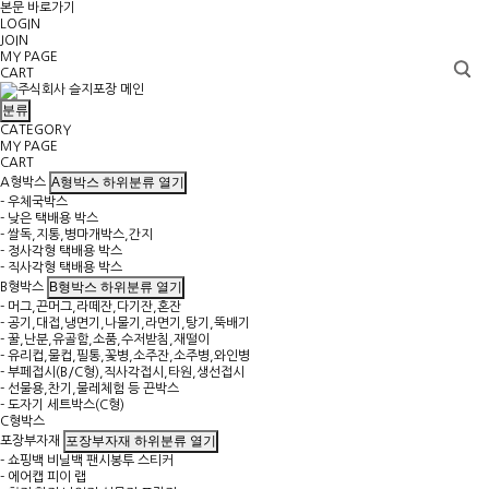
본문 바로가기
LOGIN
JOIN
MY PAGE
CART
분류
CATEGORY
MY PAGE
CART
A형박스 하위분류 열기
A형박스
- 우체국박스
- 낮은 택배용 박스
- 쌀독,지통,병마개박스,간지
- 정사각형 택배용 박스
- 직사각형 택배용 박스
B형박스 하위분류 열기
B형박스
- 머그,끈머그,라떼잔,다기잔,혼잔
- 공기,대접,냉면기,나물기,라면기,탕기,뚝배기
- 꿀,난분,유골함,소품,수저받침,재떨이
- 유리컵,물컵,필통,꽃병,소주잔,소주병,와인병
- 부페접시(B/C형),직사각접시,타원,생선접시
- 선물용,찬기,물레체험 등 끈박스
- 도자기 세트박스(C형)
C형박스
포장부자재 하위분류 열기
포장부자재
- 쇼핑백 비닐백 팬시봉투 스티커
- 에어캡 피이 랩