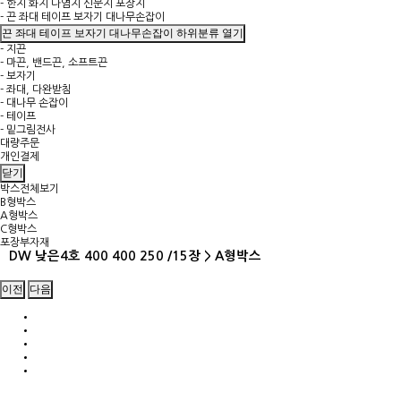
- 한지 화지 나염지 신문지 포장지
- 끈 좌대 테이프 보자기 대나무손잡이
끈 좌대 테이프 보자기 대나무손잡이 하위분류 열기
- 지끈
- 마끈, 밴드끈, 소프트끈
- 보자기
- 좌대, 다완받침
- 대나무 손잡이
- 테이프
- 밑그림전사
대량주문
개인결제
닫기
박스전체보기
B형박스
A형박스
C형박스
포장부자재
DW 낮은4호 400 400 250 /15장 > A형박스
이전
다음