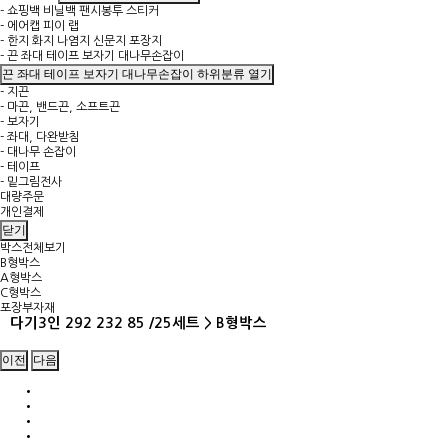
- 쇼핑백 비닐백 팬시봉투 스티커
- 에어캡 피이 랩
- 한지 화지 나염지 신문지 포장지
- 끈 좌대 테이프 보자기 대나무손잡이
끈 좌대 테이프 보자기 대나무손잡이 하위분류 열기
- 지끈
- 마끈, 밴드끈, 소프트끈
- 보자기
- 좌대, 다완받침
- 대나무 손잡이
- 테이프
- 밑그림전사
대량주문
개인결제
닫기
박스전체보기
B형박스
A형박스
C형박스
포장부자재
다기3인 292 232 85 /25세트 > B형박스
이전
다음