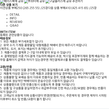
추천하기
다른 상품 보기
이전상품
부페250 (265 255 55) /25장
다음 상품
부페410 (425 415 65) /25장
DETAIL
INFO
REVIEW
0
Q&A
0
WITH ITEM
등록된 관련상품이 없습니다.
배송정보
1. 모든 제품은 부가세포함가 입니다.
2. 유약 소지 기계등 중량물및 대형제품은 택배비 문의 해주시기 바랍니다.
(제주도, 도서, 오지는 배송비가 추가됩니다.)
3. 제품수령은 결제후 2~3일 이내에 받아 보실 수 있습니다.
4. 결제방법은 각종 카드결재 가능하며 배송비 조정, 박스및 포장부자재와 함께 배송하는 경
우등 홈페이지 금액과 차이가 있는경우엔 개인결재코너를 통해서도 결재할수 있습니다.
교환/반품
1. 제품에 이상이 있을 경우에는 언제든 동일제품으로 교환 가능합니다.
2. 제품에 이상은 없으나 다른 제품과 교환을 원하실 경우에는 운송비 구매자부담입니다.
3. 상품불량 및 오배송 등의 이유로 반품하실 경우, 반품 배송비는 무료이나 납품 시간 날짜
를 이유로 정상적인 택배이외의 운송수단은 사용하지 않습니다
4. 상품불량으로 인한 반품신청시 상품도착 후 환불 처리됩니다.
5. 상품 및 구성품을 분실하였거나 취급부주의로 인한 파손/고장/오염된 경우에는 반품이
되지 않습니다.
6. 고객님의 요청에 의해 상품사양이 변경(변형)되거나, 주문제작 된 경우엔 제작이 시작된
이후부터 취소 및 반품/교환이 불가 합니다.