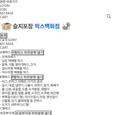
본문 바로가기
LOGIN
JOIN
MY PAGE
CART
분류
CATEGORY
MY PAGE
CART
A형박스 하위분류 열기
A형박스
- 우체국박스
- 낮은 택배용 박스
- 쌀독,지통,병마개박스,간지
- 정사각형 택배용 박스
- 직사각형 택배용 박스
B형박스 하위분류 열기
B형박스
- 머그,끈머그,라떼잔,다기잔,혼잔
- 공기,대접,냉면기,나물기,라면기,탕기,뚝배기
- 꿀,난분,유골함,소품,수저받침,재떨이
- 유리컵,물컵,필통,꽃병,소주잔,소주병,와인병
- 부페접시(B/C형),직사각접시,타원,생선접시
- 선물용,찬기,물레체험 등 끈박스
- 도자기 세트박스(C형)
C형박스
포장부자재 하위분류 열기
포장부자재