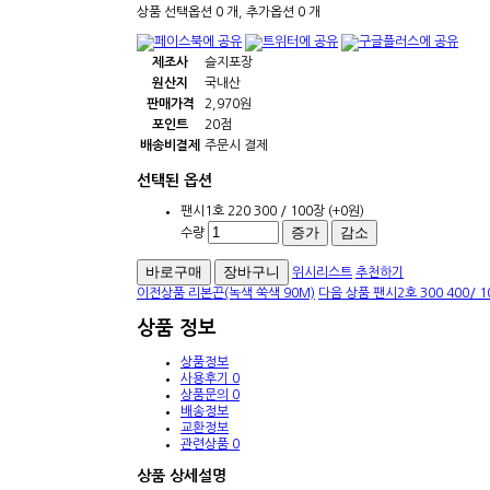
상품 선택옵션 0 개, 추가옵션 0 개
제조사
슬지포장
원산지
국내산
판매가격
2,970원
포인트
20점
배송비결제
주문시 결제
선택된 옵션
팬시1호 220 300 / 100장
(+0원)
증가
감소
수량
위시리스트
추천하기
이전상품
리본끈(녹색 쑥색 90M)
다음 상품
팬시2호 300 400/ 1
상품 정보
상품정보
사용후기
0
상품문의
0
배송정보
교환정보
관련상품
0
상품 상세설명