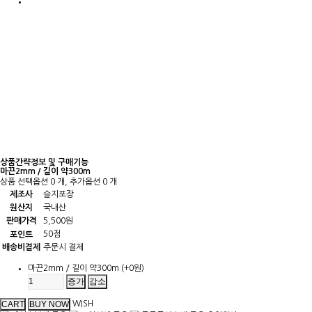
상품간략정보 및 구매기능
마끈2mm / 길이 약300m
상품 선택옵션 0 개, 추가옵션 0 개
제조사
슬지포장
원산지
국내산
판매가격
5,500원
50점
포인트
배송비결제
주문시 결제
마끈2mm / 길이 약300m
(+0원)
증가
감소
WISH