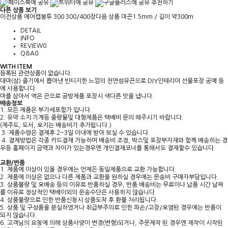
추천하기
다른 상품 보기
이전상품
에어캡봉투 300 300/400장
다음 상품
마끈1.5mm / 길이 약300m
DETAIL
INFO
REVIEW
0
Q&A
0
WITH ITEM
등록된 관련상품이 없습니다.
대마(삼) 줄기에서 뽑아낸 빈티지한 느낌의 천연섬유끈으로 DIY인테리어 선물포장 공예 등
에 사용합니다
마를 삼아서 역은 끈으로 공방제품 포장시 색다른 맛을 냅니다.
배송정보
1. 모든 제품은 부가세포함가 입니다.
2. 유약 소지 기계등 중량물및 대형제품은 택배비 문의 해주시기 바랍니다.
(제주도, 도서, 오지는 배송비가 추가됩니다.)
3. 제품수령은 결제후 2~3일 이내에 받아 보실 수 있습니다.
4. 결제방법은 각종 카드결재 가능하며 배송비 조정, 박스및 포장부자재와 함께 배송하는 경
우등 홈페이지 금액과 차이가 있는경우엔 개인결재코너를 통해서도 결재할수 있습니다.
교환/반품
1. 제품에 이상이 있을 경우에는 언제든 동일제품으로 교환 가능합니다.
2. 제품에 이상은 없으나 다른 제품과 교환을 원하실 경우에는 운송비 구매자부담입니다.
3. 상품불량 및 오배송 등의 이유로 반품하실 경우, 반품 배송비는 무료이나 납품 시간 날짜
를 이유로 정상적인 택배이외의 운송수단은 사용하지 않습니다
4. 상품불량으로 인한 반품신청시 상품도착 후 환불 처리됩니다.
5. 상품 및 구성품을 분실하였거나 취급부주의로 인한 파손/고장/오염된 경우에는 반품이
되지 않습니다.
6. 고객님의 요청에 의해 상품사양이 변경(변형)되거나, 주문제작 된 경우엔 제작이 시작된