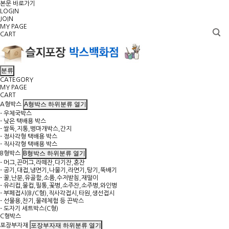
본문 바로가기
LOGIN
JOIN
MY PAGE
CART
분류
CATEGORY
MY PAGE
CART
A형박스 하위분류 열기
A형박스
- 우체국박스
- 낮은 택배용 박스
- 쌀독,지통,병마개박스,간지
- 정사각형 택배용 박스
- 직사각형 택배용 박스
B형박스 하위분류 열기
B형박스
- 머그,끈머그,라떼잔,다기잔,혼잔
- 공기,대접,냉면기,나물기,라면기,탕기,뚝배기
- 꿀,난분,유골함,소품,수저받침,재떨이
- 유리컵,물컵,필통,꽃병,소주잔,소주병,와인병
- 부페접시(B/C형),직사각접시,타원,생선접시
- 선물용,찬기,물레체험 등 끈박스
- 도자기 세트박스(C형)
C형박스
포장부자재 하위분류 열기
포장부자재