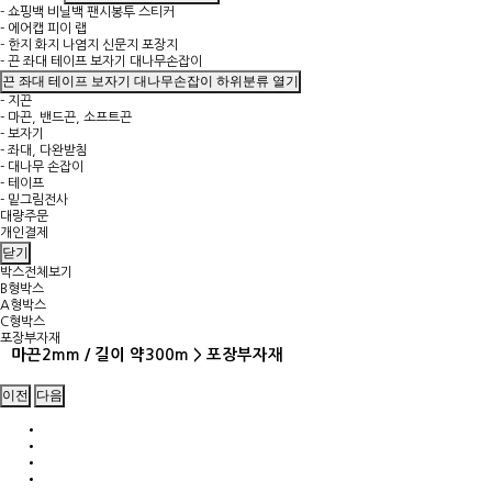
- 쇼핑백 비닐백 팬시봉투 스티커
- 에어캡 피이 랩
- 한지 화지 나염지 신문지 포장지
- 끈 좌대 테이프 보자기 대나무손잡이
끈 좌대 테이프 보자기 대나무손잡이 하위분류 열기
- 지끈
- 마끈, 밴드끈, 소프트끈
- 보자기
- 좌대, 다완받침
- 대나무 손잡이
- 테이프
- 밑그림전사
대량주문
개인결제
닫기
박스전체보기
B형박스
A형박스
C형박스
포장부자재
마끈2mm / 길이 약300m > 포장부자재
이전
다음