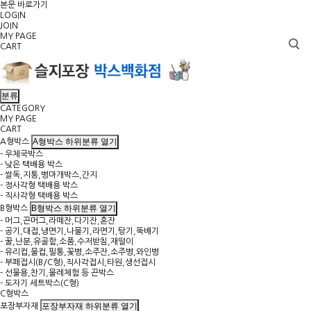
본문 바로가기
LOGIN
JOIN
MY PAGE
CART
분류
CATEGORY
MY PAGE
CART
A형박스 하위분류 열기
A형박스
- 우체국박스
- 낮은 택배용 박스
- 쌀독,지통,병마개박스,간지
- 정사각형 택배용 박스
- 직사각형 택배용 박스
B형박스 하위분류 열기
B형박스
- 머그,끈머그,라떼잔,다기잔,혼잔
- 공기,대접,냉면기,나물기,라면기,탕기,뚝배기
- 꿀,난분,유골함,소품,수저받침,재떨이
- 유리컵,물컵,필통,꽃병,소주잔,소주병,와인병
- 부페접시(B/C형),직사각접시,타원,생선접시
- 선물용,찬기,물레체험 등 끈박스
- 도자기 세트박스(C형)
C형박스
포장부자재 하위분류 열기
포장부자재