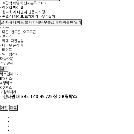
- 쇼핑백 비닐백 팬시봉투 스티커
- 에어캡 피이 랩
- 한지 화지 나염지 신문지 포장지
- 끈 좌대 테이프 보자기 대나무손잡이
끈 좌대 테이프 보자기 대나무손잡이 하위분류 열기
- 지끈
- 마끈, 밴드끈, 소프트끈
- 보자기
- 좌대, 다완받침
- 대나무 손잡이
- 테이프
- 밑그림전사
대량주문
개인결제
닫기
박스전체보기
B형박스
A형박스
C형박스
포장부자재
긴타원대 345 140 45 /25장 > B형박스
이전
다음