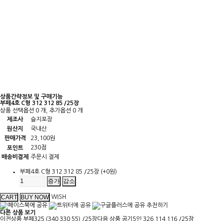
상품간략정보 및 구매기능
부페4호 C형 312 312 85 /25장
상품 선택옵션 0 개, 추가옵션 0 개
제조사
슬지포장
원산지
국내산
판매가격
23,100원
230점
포인트
배송비결제
주문시 결제
부페4호 C형 312 312 85 /25장
(+0원)
증가
감소
WISH
추천하기
다른 상품 보기
이전상품
부페325 (340 330 55) /25장
다음 상품
공기5인 326 114 116 /25장