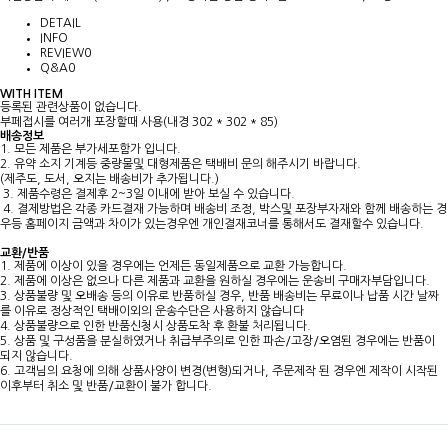
DETAIL
INFO
REVIEW
0
Q&A
0
WITH ITEM
등록된 관련상품이 없습니다.
부페접시를 여러개 포장할때 사용(내경 302 * 302 * 85)
배송정보
1. 모든 제품은 부가세포함가 입니다.
2. 유약 소지 기계등 중량물및 대형제품은 택배비 문의 해주시기 바랍니다.
(제주도, 도서, 오지는 배송비가 추가됩니다.)
3. 제품수령은 결제후 2~3일 이내에 받아 보실 수 있습니다.
4. 결제방법은 각종 카드결재 가능하며 배송비 조정, 박스및 포장부자재와 함께 배송하는 경
우등 홈페이지 금액과 차이가 있는경우엔 개인결재코너를 통해서도 결재할수 있습니다.
교환/반품
1. 제품에 이상이 있을 경우에는 언제든 동일제품으로 교환 가능합니다.
2. 제품에 이상은 없으나 다른 제품과 교환을 원하실 경우에는 운송비 구매자부담입니다.
3. 상품불량 및 오배송 등의 이유로 반품하실 경우, 반품 배송비는 무료이나 납품 시간 날짜
를 이유로 정상적인 택배이외의 운송수단은 사용하지 않습니다
4. 상품불량으로 인한 반품신청시 상품도착 후 환불 처리됩니다.
5. 상품 및 구성품을 분실하였거나 취급부주의로 인한 파손/고장/오염된 경우에는 반품이
되지 않습니다.
6. 고객님의 요청에 의해 상품사양이 변경(변형)되거나, 주문제작 된 경우엔 제작이 시작된
이후부터 취소 및 반품/교환이 불가 합니다.