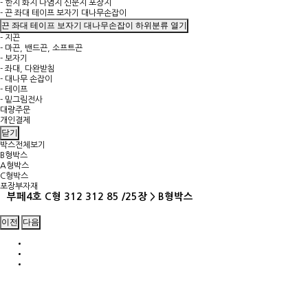
- 한지 화지 나염지 신문지 포장지
- 끈 좌대 테이프 보자기 대나무손잡이
끈 좌대 테이프 보자기 대나무손잡이 하위분류 열기
- 지끈
- 마끈, 밴드끈, 소프트끈
- 보자기
- 좌대, 다완받침
- 대나무 손잡이
- 테이프
- 밑그림전사
대량주문
개인결제
닫기
박스전체보기
B형박스
A형박스
C형박스
포장부자재
부페4호 C형 312 312 85 /25장 > B형박스
이전
다음