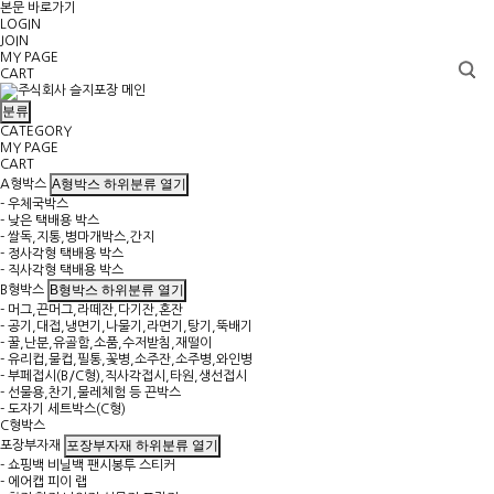
본문 바로가기
LOGIN
JOIN
MY PAGE
CART
분류
CATEGORY
MY PAGE
CART
A형박스 하위분류 열기
A형박스
- 우체국박스
- 낮은 택배용 박스
- 쌀독,지통,병마개박스,간지
- 정사각형 택배용 박스
- 직사각형 택배용 박스
B형박스 하위분류 열기
B형박스
- 머그,끈머그,라떼잔,다기잔,혼잔
- 공기,대접,냉면기,나물기,라면기,탕기,뚝배기
- 꿀,난분,유골함,소품,수저받침,재떨이
- 유리컵,물컵,필통,꽃병,소주잔,소주병,와인병
- 부페접시(B/C형),직사각접시,타원,생선접시
- 선물용,찬기,물레체험 등 끈박스
- 도자기 세트박스(C형)
C형박스
포장부자재 하위분류 열기
포장부자재
- 쇼핑백 비닐백 팬시봉투 스티커
- 에어캡 피이 랩