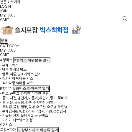
본문 바로가기
LOGIN
JOIN
MY PAGE
CART
분류
CATEGORY
MY PAGE
CART
A형박스 하위분류 열기
A형박스
- 우체국박스
- 낮은 택배용 박스
- 쌀독,지통,병마개박스,간지
- 정사각형 택배용 박스
- 직사각형 택배용 박스
B형박스 하위분류 열기
B형박스
- 머그,끈머그,라떼잔,다기잔,혼잔
- 공기,대접,냉면기,나물기,라면기,탕기,뚝배기
- 꿀,난분,유골함,소품,수저받침,재떨이
- 유리컵,물컵,필통,꽃병,소주잔,소주병,와인병
- 부페접시(B/C형),직사각접시,타원,생선접시
- 선물용,찬기,물레체험 등 끈박스
- 도자기 세트박스(C형)
C형박스
포장부자재 하위분류 열기
포장부자재