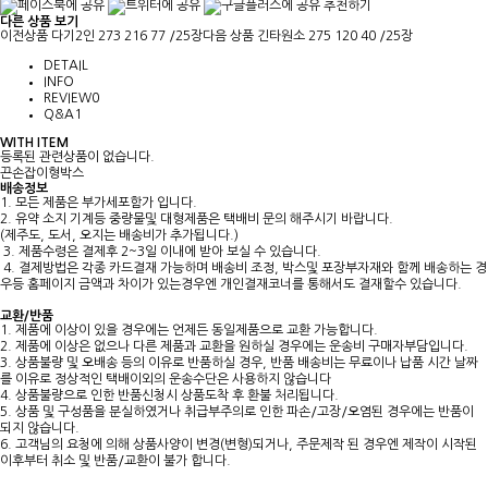
추천하기
다른 상품 보기
이전상품
다기2인 273 216 77 /25장
다음 상품
긴타원소 275 120 40 /25장
DETAIL
INFO
REVIEW
0
Q&A
1
WITH ITEM
등록된 관련상품이 없습니다.
끈손잡이형박스
배송정보
1. 모든 제품은 부가세포함가 입니다.
2. 유약 소지 기계등 중량물및 대형제품은 택배비 문의 해주시기 바랍니다.
(제주도, 도서, 오지는 배송비가 추가됩니다.)
3. 제품수령은 결제후 2~3일 이내에 받아 보실 수 있습니다.
4. 결제방법은 각종 카드결재 가능하며 배송비 조정, 박스및 포장부자재와 함께 배송하는 경
우등 홈페이지 금액과 차이가 있는경우엔 개인결재코너를 통해서도 결재할수 있습니다.
교환/반품
1. 제품에 이상이 있을 경우에는 언제든 동일제품으로 교환 가능합니다.
2. 제품에 이상은 없으나 다른 제품과 교환을 원하실 경우에는 운송비 구매자부담입니다.
3. 상품불량 및 오배송 등의 이유로 반품하실 경우, 반품 배송비는 무료이나 납품 시간 날짜
를 이유로 정상적인 택배이외의 운송수단은 사용하지 않습니다
4. 상품불량으로 인한 반품신청시 상품도착 후 환불 처리됩니다.
5. 상품 및 구성품을 분실하였거나 취급부주의로 인한 파손/고장/오염된 경우에는 반품이
되지 않습니다.
6. 고객님의 요청에 의해 상품사양이 변경(변형)되거나, 주문제작 된 경우엔 제작이 시작된
이후부터 취소 및 반품/교환이 불가 합니다.