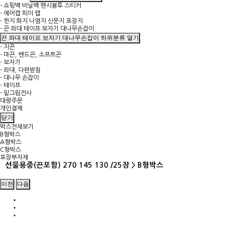
- 쇼핑백 비닐백 팬시봉투 스티커
- 에어캡 피이 랩
- 한지 화지 나염지 신문지 포장지
- 끈 좌대 테이프 보자기 대나무손잡이
끈 좌대 테이프 보자기 대나무손잡이 하위분류 열기
- 지끈
- 마끈, 밴드끈, 소프트끈
- 보자기
- 좌대, 다완받침
- 대나무 손잡이
- 테이프
- 밑그림전사
대량주문
개인결제
닫기
박스전체보기
B형박스
A형박스
C형박스
포장부자재
선물용중(끈포함) 270 145 130 /25장 > B형박스
이전
다음