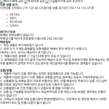
추천하기
다른 상품 보기
이전상품
긴타원소 275 120 40 /25장
다음 상품
공기4인 256 114 116 /25장
DETAIL
INFO
REVIEW
0
Q&A
0
WITH ITEM
등록된 관련상품이 없습니다.
부페접시를 여러개 포장할때 사용(내경 240 240 80)
배송정보
1. 모든 제품은 부가세포함가 입니다.
2. 유약 소지 기계등 중량물및 대형제품은 택배비 문의 해주시기 바랍니다.
(제주도, 도서, 오지는 배송비가 추가됩니다.)
3. 제품수령은 결제후 2~3일 이내에 받아 보실 수 있습니다.
4. 결제방법은 각종 카드결재 가능하며 배송비 조정, 박스및 포장부자재와 함께 배송하는 경
우등 홈페이지 금액과 차이가 있는경우엔 개인결재코너를 통해서도 결재할수 있습니다.
교환/반품
1. 제품에 이상이 있을 경우에는 언제든 동일제품으로 교환 가능합니다.
2. 제품에 이상은 없으나 다른 제품과 교환을 원하실 경우에는 운송비 구매자부담입니다.
3. 상품불량 및 오배송 등의 이유로 반품하실 경우, 반품 배송비는 무료이나 납품 시간 날짜
를 이유로 정상적인 택배이외의 운송수단은 사용하지 않습니다
4. 상품불량으로 인한 반품신청시 상품도착 후 환불 처리됩니다.
5. 상품 및 구성품을 분실하였거나 취급부주의로 인한 파손/고장/오염된 경우에는 반품이
되지 않습니다.
6. 고객님의 요청에 의해 상품사양이 변경(변형)되거나, 주문제작 된 경우엔 제작이 시작된
이후부터 취소 및 반품/교환이 불가 합니다.