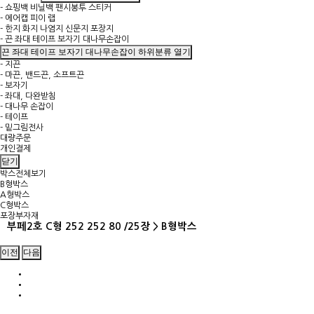
- 쇼핑백 비닐백 팬시봉투 스티커
- 에어캡 피이 랩
- 한지 화지 나염지 신문지 포장지
- 끈 좌대 테이프 보자기 대나무손잡이
끈 좌대 테이프 보자기 대나무손잡이 하위분류 열기
- 지끈
- 마끈, 밴드끈, 소프트끈
- 보자기
- 좌대, 다완받침
- 대나무 손잡이
- 테이프
- 밑그림전사
대량주문
개인결제
닫기
박스전체보기
B형박스
A형박스
C형박스
포장부자재
부페2호 C형 252 252 80 /25장 > B형박스
이전
다음