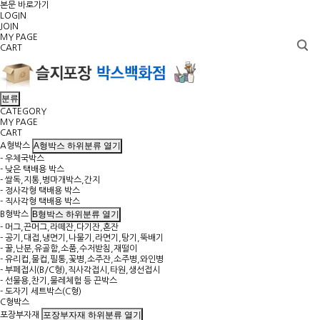
본문 바로가기
LOGIN
JOIN
MY PAGE
CART
분류
CATEGORY
MY PAGE
CART
A형박스 하위분류 열기
A형박스
- 우체국박스
- 낮은 택배용 박스
- 쌀독,지통,병마개박스,간지
- 정사각형 택배용 박스
- 직사각형 택배용 박스
B형박스 하위분류 열기
B형박스
- 머그,끈머그,라떼잔,다기잔,혼잔
- 공기,대접,냉면기,나물기,라면기,탕기,뚝배기
- 꿀,난분,유골함,소품,수저받침,재떨이
- 유리컵,물컵,필통,꽃병,소주잔,소주병,와인병
- 부페접시(B/C형),직사각접시,타원,생선접시
- 선물용,찬기,물레체험 등 끈박스
- 도자기 세트박스(C형)
C형박스
포장부자재 하위분류 열기
포장부자재