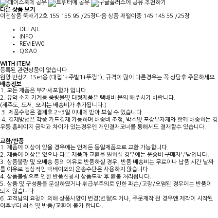
추천하기
다른 상품 보기
이전상품
뚝배기2호 155 155 95 /25장
다음 상품
재떨이중 145 145 55 /25장
DETAIL
INFO
REVIEW
0
Q&A
0
WITH ITEM
등록된 관련상품이 없습니다.
원앙 반상기 1Set용 (대접1+주발1+뚜껑1), 규격이 많이 다른경우는 꼭 상담후 주문하세요.
배송정보
1. 모든 제품은 부가세포함가 입니다.
2. 유약 소지 기계등 중량물및 대형제품은 택배비 문의 해주시기 바랍니다.
(제주도, 도서, 오지는 배송비가 추가됩니다.)
3. 제품수령은 결제후 2~3일 이내에 받아 보실 수 있습니다.
4. 결제방법은 각종 카드결재 가능하며 배송비 조정, 박스및 포장부자재와 함께 배송하는 경
우등 홈페이지 금액과 차이가 있는경우엔 개인결재코너를 통해서도 결재할수 있습니다.
교환/반품
1. 제품에 이상이 있을 경우에는 언제든 동일제품으로 교환 가능합니다.
2. 제품에 이상은 없으나 다른 제품과 교환을 원하실 경우에는 운송비 구매자부담입니다.
3. 상품불량 및 오배송 등의 이유로 반품하실 경우, 반품 배송비는 무료이나 납품 시간 날짜
를 이유로 정상적인 택배이외의 운송수단은 사용하지 않습니다
4. 상품불량으로 인한 반품신청시 상품도착 후 환불 처리됩니다.
5. 상품 및 구성품을 분실하였거나 취급부주의로 인한 파손/고장/오염된 경우에는 반품이
되지 않습니다.
6. 고객님의 요청에 의해 상품사양이 변경(변형)되거나, 주문제작 된 경우엔 제작이 시작된
이후부터 취소 및 반품/교환이 불가 합니다.