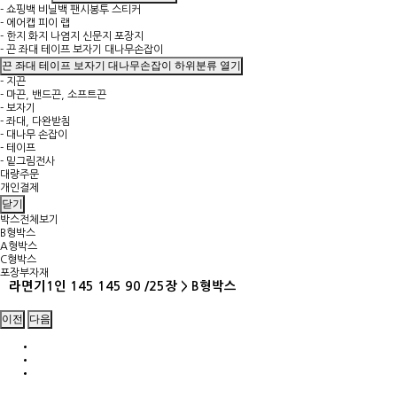
- 쇼핑백 비닐백 팬시봉투 스티커
- 에어캡 피이 랩
- 한지 화지 나염지 신문지 포장지
- 끈 좌대 테이프 보자기 대나무손잡이
끈 좌대 테이프 보자기 대나무손잡이 하위분류 열기
- 지끈
- 마끈, 밴드끈, 소프트끈
- 보자기
- 좌대, 다완받침
- 대나무 손잡이
- 테이프
- 밑그림전사
대량주문
개인결제
닫기
박스전체보기
B형박스
A형박스
C형박스
포장부자재
라면기1인 145 145 90 /25장 > B형박스
이전
다음