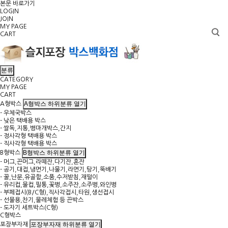
본문 바로가기
LOGIN
JOIN
MY PAGE
CART
분류
CATEGORY
MY PAGE
CART
A형박스 하위분류 열기
A형박스
- 우체국박스
- 낮은 택배용 박스
- 쌀독,지통,병마개박스,간지
- 정사각형 택배용 박스
- 직사각형 택배용 박스
B형박스 하위분류 열기
B형박스
- 머그,끈머그,라떼잔,다기잔,혼잔
- 공기,대접,냉면기,나물기,라면기,탕기,뚝배기
- 꿀,난분,유골함,소품,수저받침,재떨이
- 유리컵,물컵,필통,꽃병,소주잔,소주병,와인병
- 부페접시(B/C형),직사각접시,타원,생선접시
- 선물용,찬기,물레체험 등 끈박스
- 도자기 세트박스(C형)
C형박스
포장부자재 하위분류 열기
포장부자재