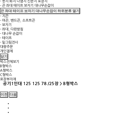
- 한지 화지 나염지 신문지 포장지
- 끈 좌대 테이프 보자기 대나무손잡이
끈 좌대 테이프 보자기 대나무손잡이 하위분류 열기
- 지끈
- 마끈, 밴드끈, 소프트끈
- 보자기
- 좌대, 다완받침
- 대나무 손잡이
- 테이프
- 밑그림전사
대량주문
개인결제
닫기
박스전체보기
B형박스
A형박스
C형박스
포장부자재
공기1인대 125 125 78 /25장 > B형박스
이전
다음