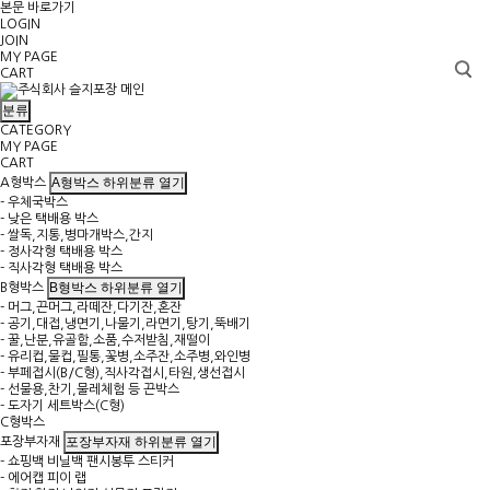
본문 바로가기
LOGIN
JOIN
MY PAGE
CART
분류
CATEGORY
MY PAGE
CART
A형박스 하위분류 열기
A형박스
- 우체국박스
- 낮은 택배용 박스
- 쌀독,지통,병마개박스,간지
- 정사각형 택배용 박스
- 직사각형 택배용 박스
B형박스 하위분류 열기
B형박스
- 머그,끈머그,라떼잔,다기잔,혼잔
- 공기,대접,냉면기,나물기,라면기,탕기,뚝배기
- 꿀,난분,유골함,소품,수저받침,재떨이
- 유리컵,물컵,필통,꽃병,소주잔,소주병,와인병
- 부페접시(B/C형),직사각접시,타원,생선접시
- 선물용,찬기,물레체험 등 끈박스
- 도자기 세트박스(C형)
C형박스
포장부자재 하위분류 열기
포장부자재
- 쇼핑백 비닐백 팬시봉투 스티커
- 에어캡 피이 랩