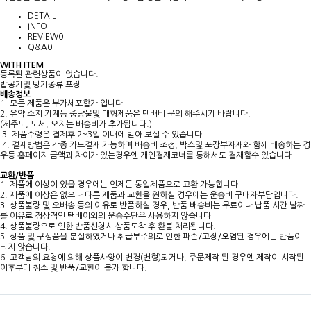
DETAIL
INFO
REVIEW
0
Q&A
0
WITH ITEM
등록된 관련상품이 없습니다.
밥공기및 탕기종류 포장
배송정보
1. 모든 제품은 부가세포함가 입니다.
2. 유약 소지 기계등 중량물및 대형제품은 택배비 문의 해주시기 바랍니다.
(제주도, 도서, 오지는 배송비가 추가됩니다.)
3. 제품수령은 결제후 2~3일 이내에 받아 보실 수 있습니다.
4. 결제방법은 각종 카드결재 가능하며 배송비 조정, 박스및 포장부자재와 함께 배송하는 경
우등 홈페이지 금액과 차이가 있는경우엔 개인결재코너를 통해서도 결재할수 있습니다.
교환/반품
1. 제품에 이상이 있을 경우에는 언제든 동일제품으로 교환 가능합니다.
2. 제품에 이상은 없으나 다른 제품과 교환을 원하실 경우에는 운송비 구매자부담입니다.
3. 상품불량 및 오배송 등의 이유로 반품하실 경우, 반품 배송비는 무료이나 납품 시간 날짜
를 이유로 정상적인 택배이외의 운송수단은 사용하지 않습니다
4. 상품불량으로 인한 반품신청시 상품도착 후 환불 처리됩니다.
5. 상품 및 구성품을 분실하였거나 취급부주의로 인한 파손/고장/오염된 경우에는 반품이
되지 않습니다.
6. 고객님의 요청에 의해 상품사양이 변경(변형)되거나, 주문제작 된 경우엔 제작이 시작된
이후부터 취소 및 반품/교환이 불가 합니다.