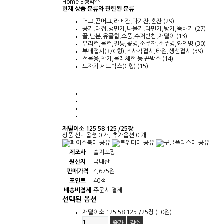
Home
B형박스
현재 상품 분류와 관련된 분류
머그,끈머그,라떼잔,다기잔,혼잔 (29)
공기,대접,냉면기,나물기,라면기,탕기,뚝배기 (27)
꿀,난분,유골함,소품,수저받침,재떨이 (13)
유리컵,물컵,필통,꽃병,소주잔,소주병,와인병 (30)
부페접시(B/C형),직사각접시,타원,생선접시 (39)
선물용,찬기,물레체험 등 끈박스 (14)
도자기 세트박스(C형) (15)
재떨이소 125 58 125 /25장
상품 선택옵션 0 개, 추가옵션 0 개
제조사
슬지포장
원산지
국내산
판매가격
4,675원
포인트
40점
배송비결제
주문시 결제
선택된 옵션
재떨이소 125 58 125 /25장
(+0원)
증가
감소