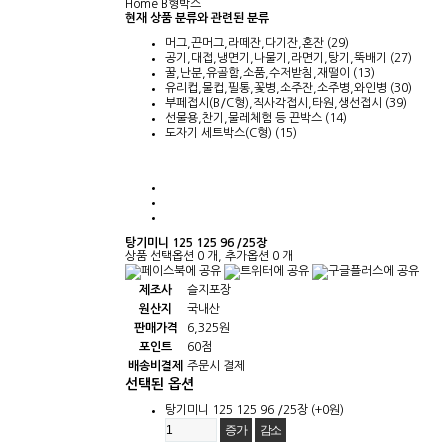
Home
B형박스
현재 상품 분류와 관련된 분류
머그,끈머그,라떼잔,다기잔,혼잔 (29)
공기,대접,냉면기,나물기,라면기,탕기,뚝배기 (27)
꿀,난분,유골함,소품,수저받침,재떨이 (13)
유리컵,물컵,필통,꽃병,소주잔,소주병,와인병 (30)
부페접시(B/C형),직사각접시,타원,생선접시 (39)
선물용,찬기,물레체험 등 끈박스 (14)
도자기 세트박스(C형) (15)
탕기미니 125 125 96 /25장
상품 선택옵션 0 개, 추가옵션 0 개
제조사
슬지포장
원산지
국내산
판매가격
6,325원
포인트
60점
배송비결제
주문시 결제
선택된 옵션
탕기미니 125 125 96 /25장
(+0원)
증가
감소