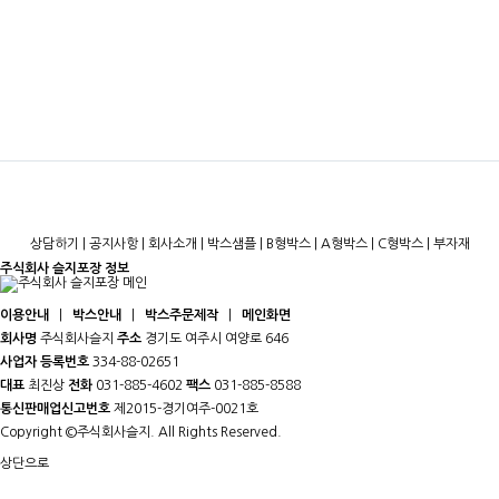
상담하기
|
공지사항
|
회사소개
|
박스샘플
|
B형박스
|
A형박스
|
C형박스
|
부자재
주식회사 슬지포장 정보
이용안내
|
박스안내
|
박스주문제작
|
메인화면
회사명
주식회사슬지
주소
경기도 여주시 여양로 646
사업자 등록번호
334-88-02651
대표
최진상
전화
031-885-4602
팩스
031-885-8588
통신판매업신고번호
제2015-경기여주-0021호
Copyright ©주식회사슬지. All Rights Reserved.
상단으로