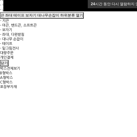
- 에어캡 피이 랩
24
시간 동안 다시 열람하지 
- 한지 화지 나염지 신문지 포장지
- 끈 좌대 테이프 보자기 대나무손잡이
끈 좌대 테이프 보자기 대나무손잡이 하위분류 열기
- 지끈
- 마끈, 밴드끈, 소프트끈
- 보자기
- 좌대, 다완받침
- 대나무 손잡이
- 테이프
- 밑그림전사
대량주문
개인결제
닫기
박스전체보기
B형박스
A형박스
C형박스
포장부자재