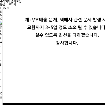
주식회사 슬지포장
본문 바로가기
LOGIN
JOIN
MY PAGE
CART
재고/오배송 문제, 택배사 관련 문제 발생 
분류
교환까지 3~5일 정도 소요 될 수 있습니다
CATEGORY
MY PAGE
실수 없도록 최선을 다하겠습니다.
CART
A형박스 하위분류 열기
A형박스
감사합니다.
- 우체국박스
- 낮은 택배용 박스
- 쌀독,지통,병마개박스,간지
- 정사각형 택배용 박스
- 직사각형 택배용 박스
B형박스 하위분류 열기
B형박스
- 머그,끈머그,라떼잔,다기잔,혼잔
- 공기,대접,냉면기,나물기,라면기,탕기,뚝배기
- 꿀,난분,유골함,소품,수저받침,재떨이
- 유리컵,물컵,필통,꽃병,소주잔,소주병,와인병
- 부페접시(B/C형),직사각접시,타원,생선접시
- 선물용,찬기,물레체험 등 끈박스
- 도자기 세트박스(C형)
C형박스
포장부자재 하위분류 열기
포장부자재
- 쇼핑백 비닐백 팬시봉투 스티커