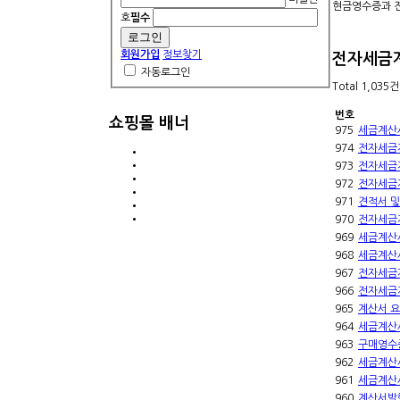
현금영수증과 전
호
필수
회원가입
정보찾기
전자세금
자동로그인
Total 1,035건
번호
쇼핑몰 배너
975
세금계산
974
전자세금
973
전자세금
972
전자세금
971
견적서 및
970
전자세금
969
세금계산
968
세금계산
967
전자세금
966
전자세금
965
계산서 
964
세금계산
963
구매영수
962
세금계산
961
세금계산
960
계산서발