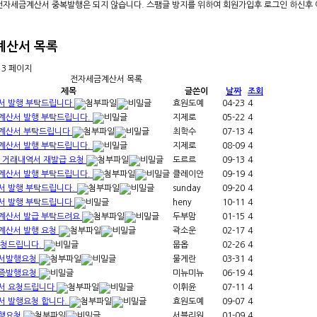
자세금계산서 중복발행은 되지 않습니다. 스팸글 방지를 위하여 회원가입후 로그인 하신후
계산서
목록
3 페이지
전자세금계산서 목록
제목
글쓴이
날짜
조회
서 발행 부탁드립니다
효원도예
04-23
4
계산서 발행 부탁드립니다.
지제로
05-22
4
계산서 부탁드립니다
최학수
07-13
4
계산서 발행 부탁드립니다.
지제로
08-09
4
 거래내역서 재발급 요청
도르르
09-13
4
계산서 발행 부탁드립니다.
클레이안
09-19
4
서 발행 부탁드립니다.
sunday
09-20
4
서 발행 부탁드립니다
heny
10-11
4
계산서 발급 부탁드려요
두부맘
01-15
4
계산서 발행 요청
곽소운
02-17
4
요청드립니다.
뭅옵
02-26
4
서발행요청
물게란
03-31
4
증발행요청
미뉴미뉴
06-19
4
서 요청드립니다
이휘윤
07-11
4
서 발행요청 합니다.
효원도예
09-07
4
행요청
서블리원
01-09
4