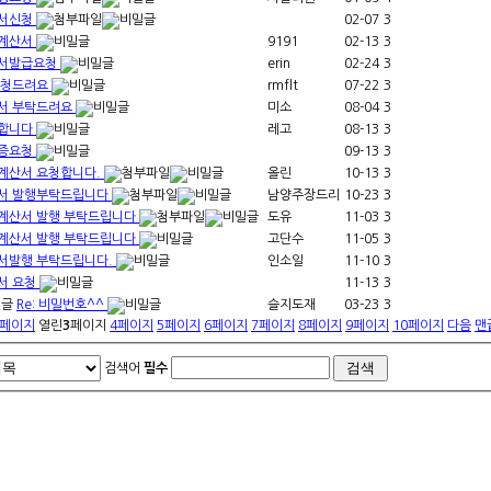
서신청
02-07
3
계산서
9191
02-13
3
서발급요청
erin
02-24
3
요청드려요
rmflt
07-22
3
서 부탁드려요
미소
08-04
3
합니다
레고
08-13
3
증요청
09-13
3
계산서 요청합니다.
올린
10-13
3
서 발행부탁드립니다
남양주장드리
10-23
3
계산서 발행 부탁드립니다
도유
11-03
3
계산서 발행 부탁드립니다
고단수
11-05
3
서발행 부탁드립니다.
인소일
11-10
3
서 요청
11-13
3
Re: 비밀번호^^
슬지도재
03-23
3
페이지
열린
3
페이지
4
페이지
5
페이지
6
페이지
7
페이지
8
페이지
9
페이지
10
페이지
다음
맨
검색어
필수