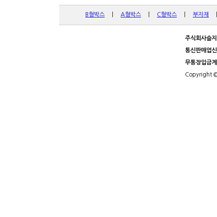
B형박스
|
A형박스
|
C형박스
|
부자재
주식회사슬지
통신판매업신
무통장입금계
Copyright 