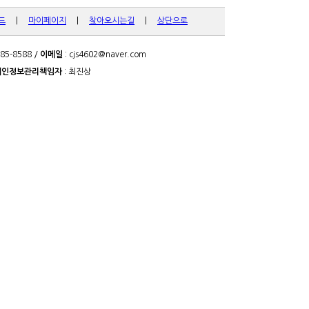
드
|
마이페이지
|
찾아오시는길
|
상단으로
885-8588 /
이메일
: cjs4602@naver.com
개인정보관리책임자
: 최진상