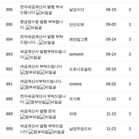
전자세금계산서 발행 부낙
896
살강수다
08-19
3
드립니다
현금영수증 발행 부탁합니
895
단산도예
09-05
3
다.
전자세금계산서 발행 부탁
894
깨진밥그릇
09-14
3
드립니다...
세금계산서 발행부탁드립니
893
semsem
09-14
3
다
세금계산서 부탁드립니다
892
도로시포슬린
09-18
3
세금계산서부탁드립니다.
891
comma
09-20
3
전자세금계산서 부탁드립니
890
우가휘
11-02
3
다.
세금계산서 발행 문의
889
라재
11-10
3
세금계산서 발행 부탁드립
888
남양주장드리
11-23
3
니다