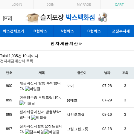
목록
LOGIN
JOIN
MY PAGE
CART
박스전체보기
B형박스
A형박스
C형박스
포장부자재
전자세금계산서
Total 1,035건
10 페이지
전자세금계산서 목록
번호
제목
글쓴이
날짜
조회
세금계산서 발행 부탁합니
900
포이
07-28
3
다.
현금영수증 부탁드립니다.
899
몽베흐
07-29
3
전자세금계산서 발행부탁드
898
시선오피셜
08-16
3
립니다
전자계산서발행요청드립니
897
그림그린그릇
08-18
3
다.