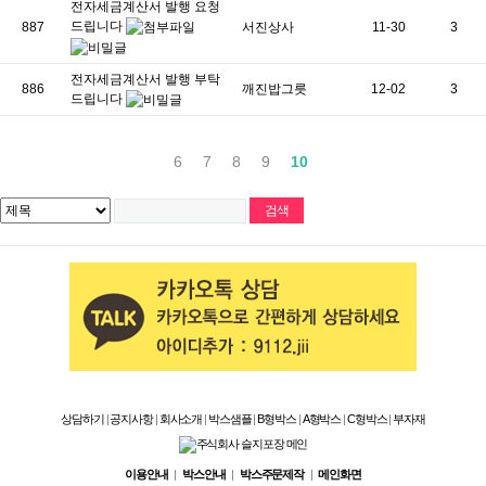
전자세금계산서 발행 요청
드립니다
887
서진상사
11-30
3
전자세금계산서 발행 부탁
886
깨진밥그릇
12-02
3
드립니다
6
7
8
9
10
상담하기
|
공지사항
|
회사소개
|
박스샘플
|
B형박스
|
A형박스
|
C형박스
|
부자재
이용안내
|
박스안내
|
박스주문제작
|
메인화면