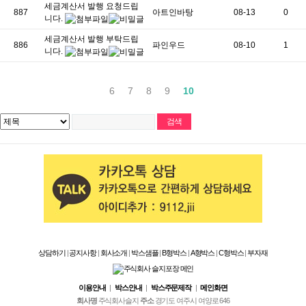
세금계산서 발행 요청드립
887
아트인바탕
08-13
0
니다.
세금계산서 발행 부탁드립
886
파인우드
08-10
1
니다.
6
7
8
9
10
상담하기
|
공지사항
|
회사소개
|
박스샘플
|
B형박스
|
A형박스
|
C형박스
|
부자재
이용안내
|
박스안내
|
박스주문제작
|
메인화면
회사명
주식회사슬지
주소
경기도 여주시 여양로 646