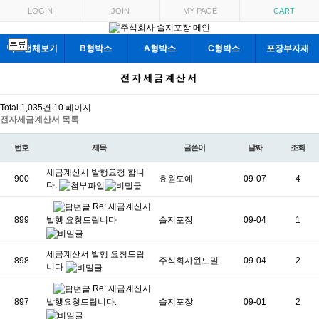
목록
LOGIN
JOIN
MY PAGE
CART
박스전체보기
B형박스
A형박스
C형박스
포장부자재
전자세금계산서
Total 1,035건
10 페이지
전자세금계산서 목록
번호
제목
글쓴이
날짜
조회
세금계산서 발행요청 합니
900
효원도예
09-07
4
다.
Re: 세금계산서
발행 요청드립니다
899
슬지포장
09-04
1
세금계산서 발행 요청드립
898
주식회사윈드밀
09-04
2
니다
Re: 세금계산서
발행요청드립니다.
897
슬지포장
09-01
2