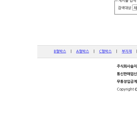
게시물 검색
검색대상
B형박스
|
A형박스
|
C형박스
|
부자재
주식회사슬지
통신판매업신
무통장입금계
Copyright 