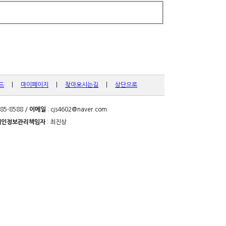
드
|
마이페이지
|
찾아오시는길
|
상단으로
885-8588 /
이메일
: cjs4602@naver.com
개인정보관리책임자
: 최진상