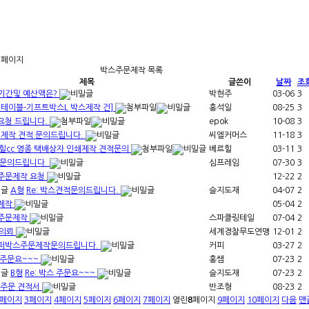
 페이지
박스주문제작 목록
제목
글쓴이
날짜
조
기간및 예산액은?
박현주
03-06
3
지테이블-기프트박스L 박스제작 건]
홍석일
08-25
3
요청 드립니다.
epok
10-08
3
 제작 견적 문의드립니다.
씨엘커머스
11-18
3
힐cc 영종 택배상자 인쇄제작 견적문의
베르힐
03-11
3
 문의드립니다.
심프레임
07-30
3
주문제작 요청
12-22
2
A형
Re: 박스견적문의드립니다.
슬지도재
04-07
2
제작
05-04
2
주문제작
스파클링테일
07-04
2
의뢰
세계경찰무도연맹
12-01
2
퍼박스주문제작문의드립니다.
커피
03-27
2
 주문요~~~
홍쌤
07-23
2
B형
Re: 박스 주문요~~~
슬지도재
07-23
2
주문 견적서
반조형
08-23
2
페이지
3
페이지
4
페이지
5
페이지
6
페이지
7
페이지
열린
8
페이지
9
페이지
10
페이지
다음
맨