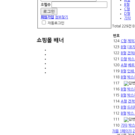
A형
B형
호
필수
C형
D형
회원가입
정보찾기
기타
자동로그인
Total 229건
8
번호
쇼핑몰 배너
124
C형
제작
123
B형
[코
122
B형
견적
121
D형
박스
120
A형
베르
119
B형
인쇄
118
B형
박스
117
116
B형
박스
115
B형
박스
114
A형
견적
113
B형
드리
112
B형
박스
111
110
기타
박스
처음
1
페이지
2